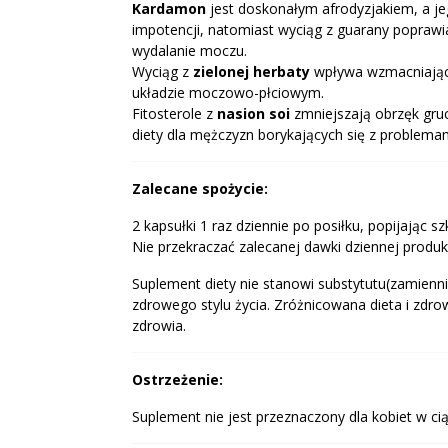
Kardamon
jest doskonałym afrodyzjakiem, a je
impotencji, natomiast wyciąg z guarany popraw
wydalanie moczu.
Wyciąg z
zielonej herbaty
wpływa wzmacniająco,
układzie moczowo-płciowym.
Fitosterole z
nasion soi
zmniejszają obrzęk gruc
diety dla mężczyzn borykających się z problem
Zalecane spożycie:
2 kapsułki 1 raz dziennie po posiłku, popijając s
Nie przekraczać zalecanej dawki dziennej produk
Suplement diety nie stanowi substytutu(zamienni
zdrowego stylu życia. Zróżnicowana dieta i zdr
zdrowia.
Ostrzeżenie:
Suplement nie jest przeznaczony dla kobiet w cią