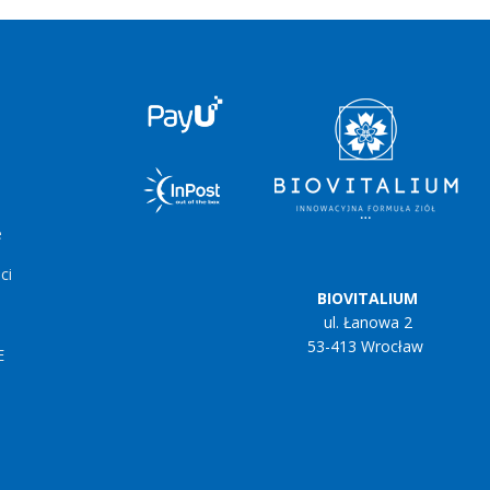
e
ci
BIOVITALIUM
ul. Łanowa 2
53-413 Wrocław
E