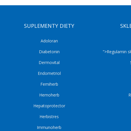
SUPLEMENTY DIETY
SKL
Adoloran
Diabetonin
">
Regulamin s
Dermovital
Endometriol
Femiherb
Hemoherb
R
Hepatoprotector
Herbistres
Immunoherb