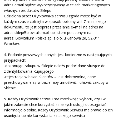
adres e­mail będzie wykorzystywany w celach marketingowych
własnych produktów Sklepu
Udzielona przez Użytkownika serwisu zgoda może być w
każdym czasie cofnięta w sposób opisany w § 7 niniejszego
dokumentu, to jest poprzez przesłanie e–mail na adres na
adres sklep
@biovitalium.pl
lub listem poleconym na
adres: Biovitalium Polska sp. z o.o. ul.Łanowa 2d, 52-311
Wrocław.
4. Podanie powyższych danych jest konieczne w następujących
przypadkach:
-dokonując zakupu w Sklepie należy podać dane służące do
zidentyfikowania Kupującego;
-rejestracja w bazie Klientów – jest dobrowolna, dane
przechowywane są w bazie, aby umożliwić i ułatwić zakupy w
Sklepie.
5. Każdy Użytkownik serwisu ma możliwość wyboru, czy i w
jakim zakresie chce korzystać z naszych usług i udostępniać
informacje o sobie. Każdy Użytkownik Serwisu ma prawo do ich
usunięcia lub nie korzystania z naszego serwisu.