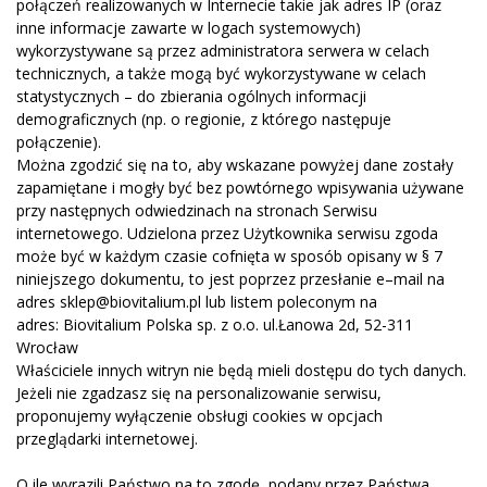
połączeń realizowanych w Internecie takie jak adres IP (oraz
inne informacje zawarte w logach systemowych)
wykorzystywane są przez administratora serwera w celach
technicznych, a także mogą być wykorzystywane w celach
statystycznych – do zbierania ogólnych informacji
demograficznych (np. o regionie, z którego następuje
połączenie).
Można zgodzić się na to, aby wskazane powyżej dane zostały
zapamiętane i mogły być bez powtórnego wpisywania używane
przy następnych odwiedzinach na stronach Serwisu
internetowego. Udzielona przez Użytkownika serwisu zgoda
może być w każdym czasie cofnięta w sposób opisany w § 7
niniejszego dokumentu, to jest poprzez przesłanie e–mail na
adres sklep
@biovitalium.pl
lub listem poleconym na
adres: Biovitalium Polska sp. z o.o. ul.Łanowa 2d, 52-311
Wrocław
Właściciele innych witryn nie będą mieli dostępu do tych danych.
Jeżeli nie zgadzasz się na personalizowanie serwisu,
proponujemy wyłączenie obsługi cookies w opcjach
przeglądarki internetowej.
O ile wyrazili Państwo na to zgodę, podany przez Państwa